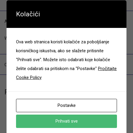
Kolačići
Additional information
Weight
0.36 kg
Ova web stranica koristi kolačiće za poboljšanje
korisničkog iskustva, ako se slažete pritisnite
"Prihvati sve". Možete isto odabrati koje kolačiće
Category:
Dodatna oprema za vozila
želite odabrati sa pritiskom na "Postavke"
Pročitajte
Cooke Policy
Related products
Postavke
Prihvati sve