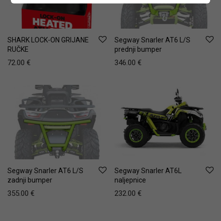
SHARK LOCK-ON GRIJANE
Segway Snarler AT6 L/S
RUČKE
prednji bumper
72.00
€
346.00
€
Segway Snarler AT6 L/S
Segway Snarler AT6L
zadnji bumper
naljepnice
355.00
€
232.00
€