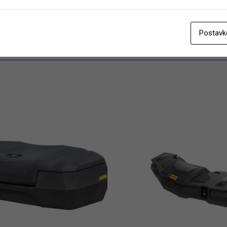
Postavk
Category:
Koferi
Tags:
cargo box
,
front cargo box
,
Tesserast