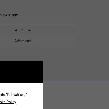
195 x 450 mm
Add to cart
te "Prihvati sve".
oke Policy