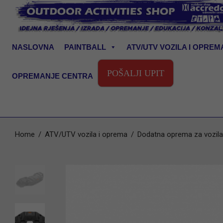
NASLOVNA
PAINTBALL
ATV/UTV VOZILA I OPREM
POŠALJI UPIT
OPREMANJE CENTRA
Home
/
ATV/UTV vozila i oprema
/
Dodatna oprema za vozila