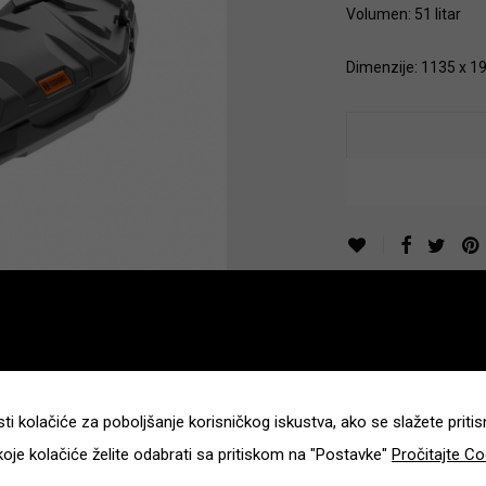
Volumen: 51 litar
Dimenzije: 1135 x 
Additional information
ti kolačiće za poboljšanje korisničkog iskustva, ako se slažete pritisni
koje kolačiće želite odabrati sa pritiskom na "Postavke"
Pročitajte Co
10 kg