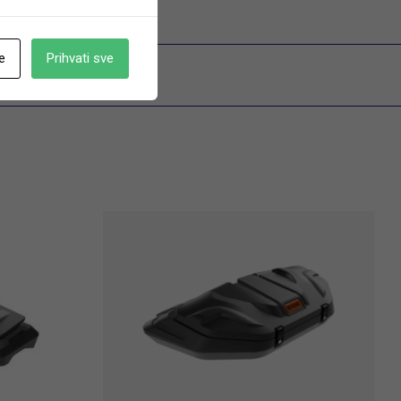
e
Prihvati sve