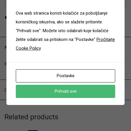
Add to cart
Ova web stranica koristi kolačiće za poboljšanje
korisničkog iskustva, ako se slažete pritisnite
"Prihvati sve". Možete isto odabrati koje kolačiće
želite odabrati sa pritiskom na "Postavke"
Pročitajte
Additional information
Cooke Policy
Weight
20 kg
Postavke
Category:
Tende
Prihvati sve
Related products