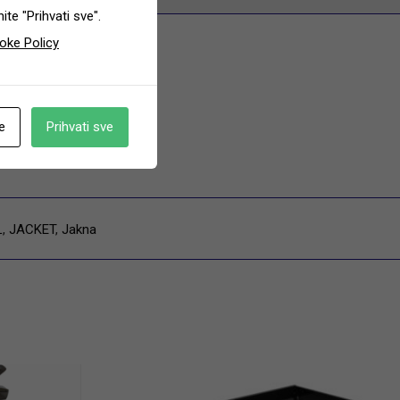
te "Prihvati sve".
oke Policy
e
Prihvati sve
L
,
JACKET
,
Jakna