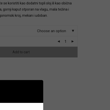
se koristiti kao dodatni topli sloj ili kao obična
ja, gornji kaput otporan na vlagu, mala težina i
gonomski kroj, mekan i udoban.
Choose an option
Add to cart