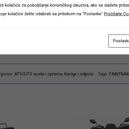
ti kolačiće za poboljšanje korisničkog iskustva, ako se slažete pritisni
koje kolačiće želite odabrati sa pritiskom na "Postavke"
Pročitajte Co
Additional information
2 kg
Postavk
L, M, S, XL, XXL, XXXL
gories:
ATV/UTV vozila i oprema
,
Kacige i odjeća
Tags:
FINNTRAI