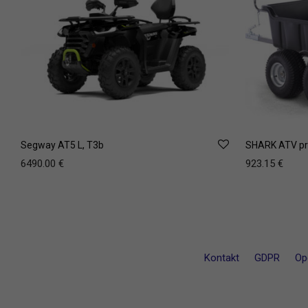
Segway AT5 L, T3b
SHARK ATV pri
6490.00
€
923.15
€
Kontakt
GDPR
Opć