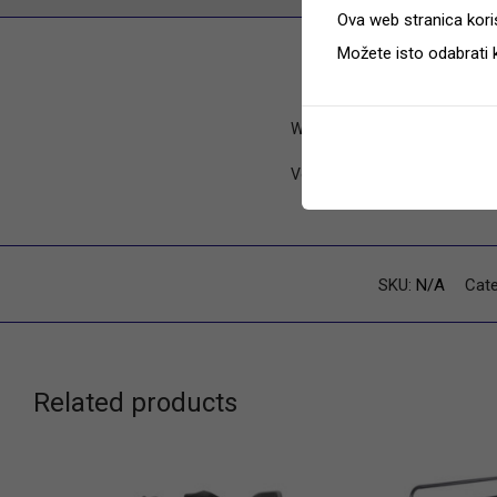
Ova web stranica koris
Možete isto odabrati 
Weight
Veličina
SKU:
N/A
Cate
Related products