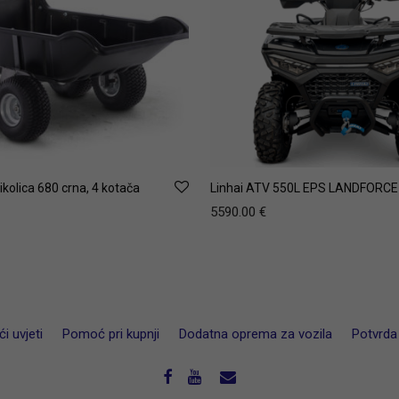
kolica 680 crna, 4 kotača
Linhai ATV 550L EPS LANDFORCE
5590.00
€
i uvjeti
Pomoć pri kupnji
Dodatna oprema za vozila
Potvrda