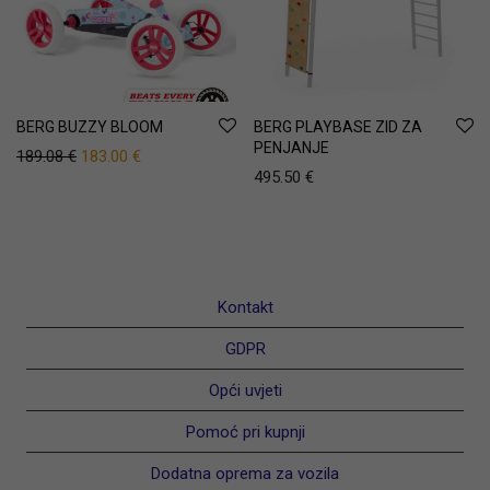
BERG BUZZY BLOOM
BERG PLAYBASE ZID ZA
PENJANJE
Original price was: 189.08 €.
Current price is: 183.00 €.
189.08
€
183.00
€
495.50
€
Kontakt
GDPR
Opći uvjeti
Pomoć pri kupnji
Dodatna oprema za vozila