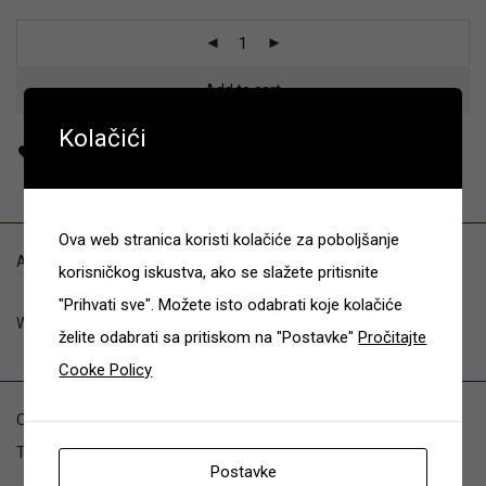
Add to cart
Kolačići
Ova web stranica koristi kolačiće za poboljšanje
Additional information
korisničkog iskustva, ako se slažete pritisnite
"Prihvati sve". Možete isto odabrati koje kolačiće
Weight
140 kg
želite odabrati sa pritiskom na "Postavke"
Pročitajte
Cooke Policy
Categories:
GO-Kart na pedale
,
PlayBase
Tags:
Berg
,
CLIMBING WALL
,
PlayBase
,
TRAPEZE
Postavke