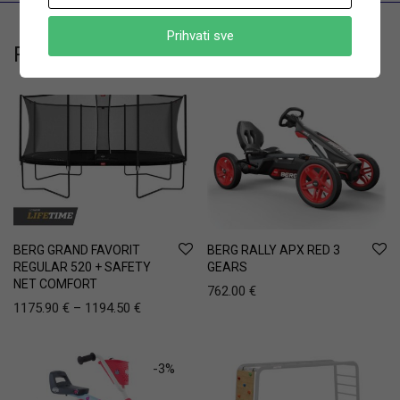
Prihvati sve
Related products
BERG GRAND FAVORIT
BERG RALLY APX RED 3
REGULAR 520 + SAFETY
GEARS
NET COMFORT
762.00
€
1175.90
€
–
1194.50
€
-
3
%