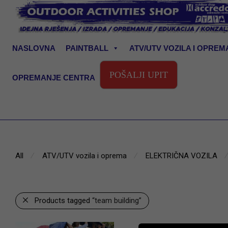
NASLOVNA
PAINTBALL
ATV/UTV VOZILA I OPREM
POŠALJI UPIT
OPREMANJE CENTRA
All
⁄
ATV/UTV vozila i oprema
⁄
ELEKTRIČNA VOZILA
⁄
Products tagged
“team building”