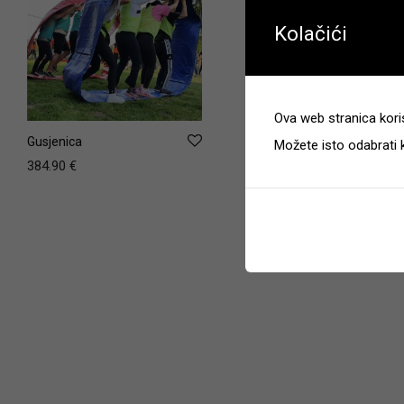
Kolačići
Ova web stranica koris
Gusjenica
Možete isto odabrati 
384.90
€