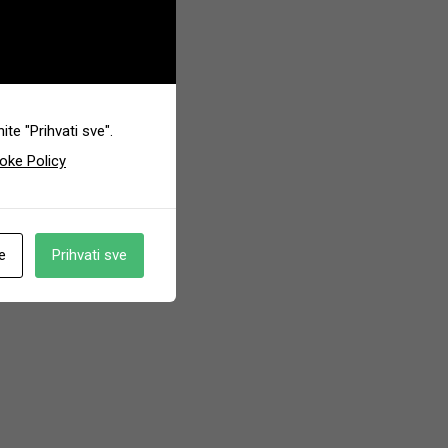
te "Prihvati sve".
oke Policy
e
Prihvati sve