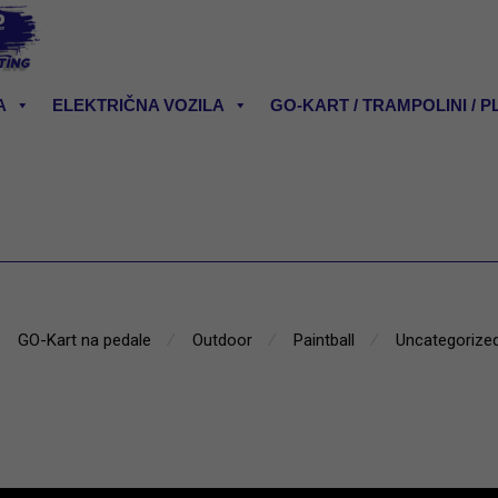
A
ELEKTRIČNA VOZILA
GO-KART / TRAMPOLINI / P
GO-Kart na pedale
⁄
Outdoor
⁄
Paintball
⁄
Uncategorize