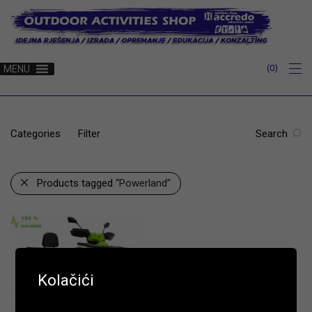
0
MENU
Categories
Filter
Search
Products tagged
“Powerland”
Kolačići