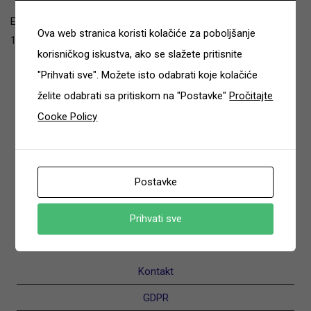
E-ATV Tachyon T3b
Ova web stranica koristi kolačiće za poboljšanje
16796.00
€
korisničkog iskustva, ako se slažete pritisnite
"Prihvati sve". Možete isto odabrati koje kolačiće
želite odabrati sa pritiskom na "Postavke"
Pročitajte
Cooke Policy
Postavke
Prihvati sve
Kontakt
GDPR